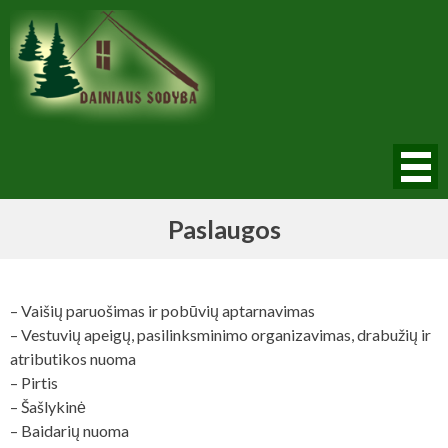
Skip
to
content
Dainiaus Sodyba
Paslaugos
– Vaišių paruošimas ir pobūvių aptarnavimas
– Vestuvių apeigų, pasilinksminimo organizavimas, drabužių ir
atributikos nuoma
– Pirtis
– Šašlykinė
– Baidarių nuoma